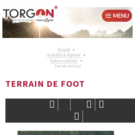
MENU
Accueil
Activités & Agenda
Autres activités
Terrain de foot
TERRAIN DE FOOT