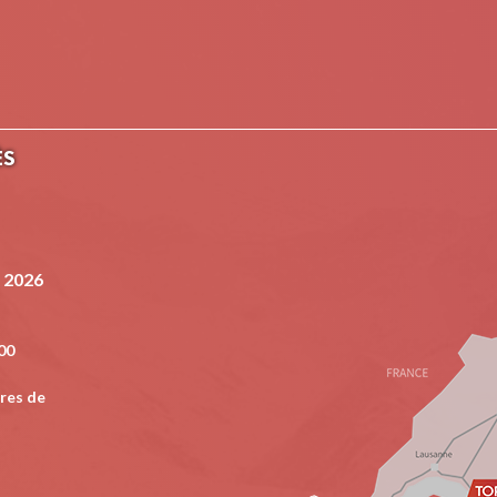
ÈS
 2026
00
res de