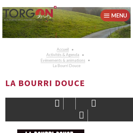
MENU
Accueil
Activités & Agenda
Evènements & animations
La Bourri Douce
LA BOURRI DOUCE