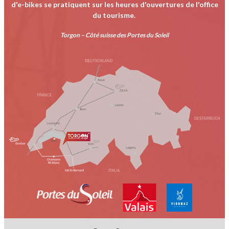
d'e-bikes se pratiquent sur les heures d'ouvertures de l'office
du tourisme.
Torgon – Côté suisse des Portes du Soleil