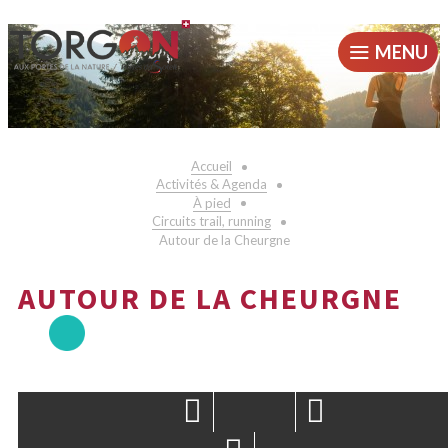
MENU
Accueil
Activités & Agenda
À pied
Circuits trail, running
Autour de la Cheurgne
AUTOUR DE LA CHEURGNE